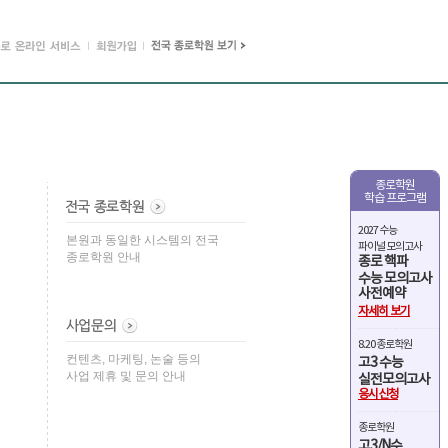
종로학원
학습 프로그램
2027 수능
본원과 동일한 시스템의 전국
파이널 모의고사
종로학원 안내
종로 핵파
수능 모의고사
사전예약
자세히 보기
8.20 종로학원
컨텐츠, 마케팅, 논술 등의
고3 수능
사업 제휴 및 문의 안내
실전모의고사
응시신청
종로학원
고3/N수