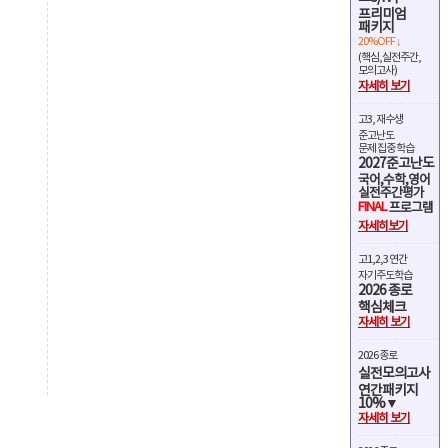
프리미엄
패키지
20%OFF ↓
(핵심,실전주간,
모의고사)
자세히 보기
고3, 재수생
준고난도
문제 집중 학습
2027준고난도
국어,수학,영어
실전주간평가
FINAL
프로그램
자세히보기
고1,2,3 연간
자기주도학습
2026 종로
핵심체크
자세히 보기
2026 종로
실전모의고사
연간패키지
10%▼
자세히 보기