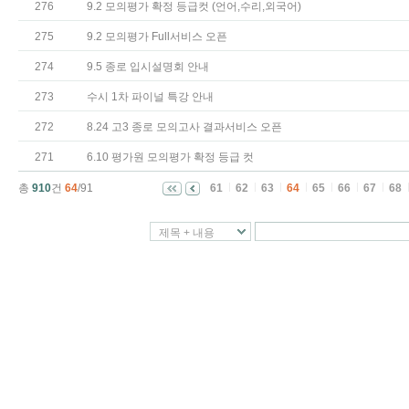
276
9.2 모의평가 확정 등급컷 (언어,수리,외국어)
275
9.2 모의평가 Full서비스 오픈
274
9.5 종로 입시설명회 안내
273
수시 1차 파이널 특강 안내
272
8.24 고3 종로 모의고사 결과서비스 오픈
271
6.10 평가원 모의평가 확정 등급 컷
총
910
건
64
/91
61
62
63
64
65
66
67
68
제목 + 내용