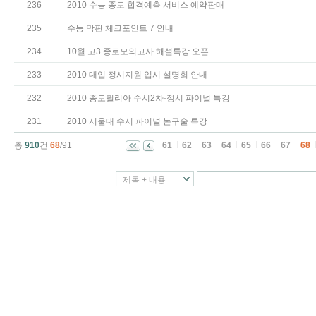
236
2010 수능 종로 합격예측 서비스 예약판매
235
수능 막판 체크포인트 7 안내
234
10월 고3 종로모의고사 해설특강 오픈
233
2010 대입 정시지원 입시 설명회 안내
232
2010 종로필리아 수시2차·정시 파이널 특강
231
2010 서울대 수시 파이널 논구술 특강
총
910
건
68
/91
61
62
63
64
65
66
67
68
제목 + 내용