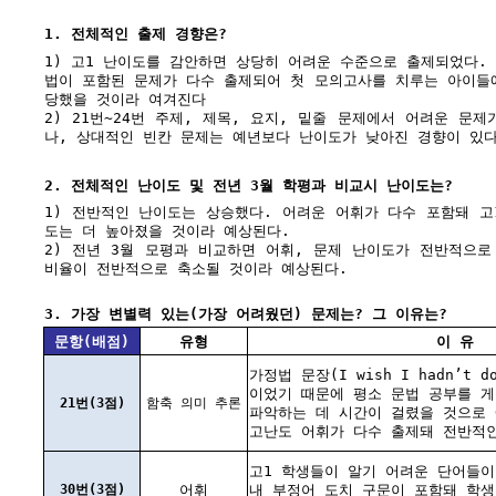
1. 전체적인 출제 경향은?
1) 고1 난이도를 감안하면 상당히 어려운 수준으로 출제되었다.
법이 포함된 문제가 다수 출제되어 첫 모의고사를 치루는 아이들
당했을 것이라 여겨진다
2) 21번~24번 주제, 제목, 요지, 밑줄 문제에서 어려운 문
나, 상대적인 빈칸 문제는 예년보다 난이도가 낮아진 경향이 있다
2. 전체적인 난이도 및 전년 3월 학평과 비교시 난이도는?
1) 전반적인 난이도는 상승했다. 어려운 어휘가 다수 포함돼 고
도는 더 높아졌을 것이라 예상된다.
2) 전년 3월 모평과 비교하면 어휘, 문제 난이도가 전반적으로
비율이 전반적으로 축소될 것이라 예상된다.
3. 가장 변별력 있는(가장 어려웠던) 문제는? 그 이유는?
문항(배점)
유형
이 유
가정법 문장(I wish I hadn’t d
이었기 때문에 평소 문법 공부를 
21번(3점)
함축 의미 추론
파악하는 데 시간이 걸렸을 것으로 
고난도 어휘가 다수 출제돼 전반적
고1 학생들이 알기 어려운 단어들이
30번(3점)
어휘
내 부정어 도치 구문이 포함돼 학