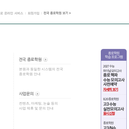
종로학원
학습 프로그램
2027 수능
본원과 동일한 시스템의 전국
파이널 모의고사
종로학원 안내
종로 핵파
수능 모의고사
사전예약
자세히 보기
8.20 종로학원
컨텐츠, 마케팅, 논술 등의
고3 수능
사업 제휴 및 문의 안내
실전모의고사
응시신청
종로학원
고3/N수