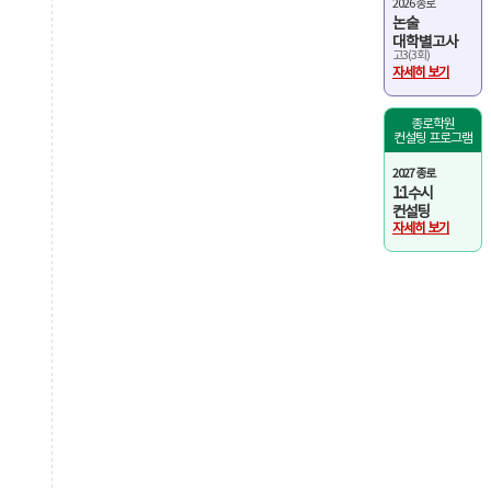
2026 종로
논술
대학별고사
고3(3회)
자세히 보기
종로학원
컨설팅 프로그램
2027 종로
1:1 수시
컨설팅
자세히 보기