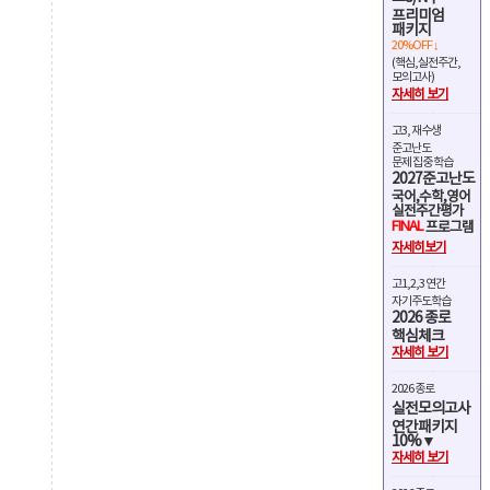
프리미엄
패키지
20%OFF ↓
(핵심,실전주간,
모의고사)
자세히 보기
고3, 재수생
준고난도
문제 집중 학습
2027준고난도
국어,수학,영어
실전주간평가
FINAL
프로그램
자세히보기
고1,2,3 연간
자기주도학습
2026 종로
핵심체크
자세히 보기
2026 종로
실전모의고사
연간패키지
10%▼
자세히 보기