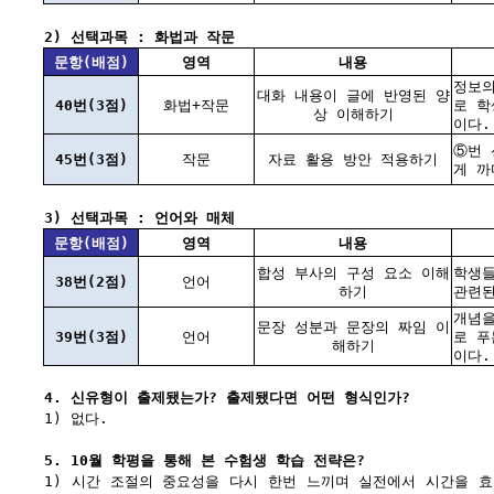
2) 선택과목 : 화법과 작문
문항(배점)
영역
내용
정보의
대화 내용이 글에 반영된 양
40번(3점)
화법+작문
로 학
상 이해하기
이다.
⑤번 
45번(3점)
작문
자료 활용 방안 적용하기
게 까
3) 선택과목 : 언어와 매체
문항(배점)
영역
내용
합성 부사의 구성 요소 이해
학생들
38번(2점)
언어
하기
관련된
개념을
문장 성분과 문장의 짜임 이
39번(3점)
언어
로 푸
해하기
이다.
4. 신유형이 출제됐는가? 출제됐다면 어떤 형식인가?
1) 없다.
5. 10월 학평을 통해 본 수험생 학습 전략은?
1) 시간 조절의 중요성을 다시 한번 느끼며 실전에서 시간을 