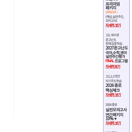
프리미엄
패키지
20%OFF ↓
(핵심,실전주간,
모의고사)
자세히 보기
고3, 재수생
준고난도
문제 집중 학습
2027준고난도
국어,수학,영어
실전주간평가
FINAL
프로그램
자세히보기
고1,2,3 연간
자기주도학습
2026 종로
핵심체크
자세히 보기
2026 종로
실전모의고사
연간패키지
10%▼
자세히 보기