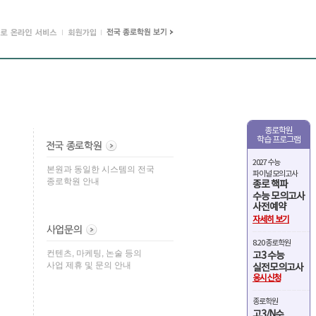
종로학원
학습 프로그램
2027 수능
본원과 동일한 시스템의 전국
파이널 모의고사
종로학원 안내
종로 핵파
수능 모의고사
사전예약
자세히 보기
8.20 종로학원
컨텐츠, 마케팅, 논술 등의
고3 수능
사업 제휴 및 문의 안내
실전모의고사
응시신청
종로학원
고3/N수