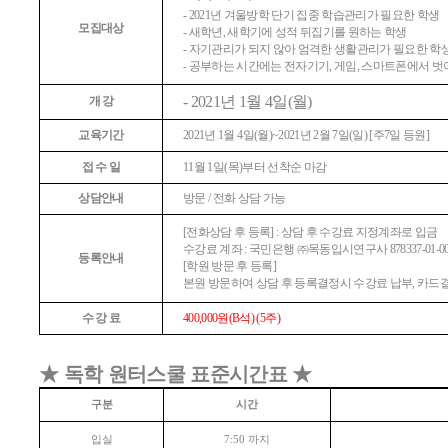
- 2021
년 겨울방학 단기 집중 학습관리가 필요한 학생
모집대상
-
새학년
,
새학기에 성적 뒤집기를 원하는 학생
-
자기관리가 되지 않아 엄격한 생활관리가 필요한 학
-
공부하는 시간에는 전자기기
,
게임
,
스마트폰에서 벗
- 2021
년
1
월
4
일
(
월
)
개 강
교육기간
2021
년
1
월
4
일
(
월
)~2021
년
2
월
7
일
(
일
) [
주
7
일 등원
]
접 수 일
11
월
1
일
(
목
)
부터 선착순 마감
상담안내
방문
/
전화 상담 가능
[
전화상담 후 등록
] :
상담 후 수강료 지정계좌로 입금
수강료 계좌
:
국민은행
㈜
목동입시연구사
878337-01-0
등록안내
[
학원 방문 후 등록
]
본원 방문하여 상담 후 등록결정시 수강료 납부
,
카드
수 강 료
400,000
원
(B
석
) (5
주
)
★
독학 원터스쿨 표준시간표
★
구분
시간
입실
까지
7:50