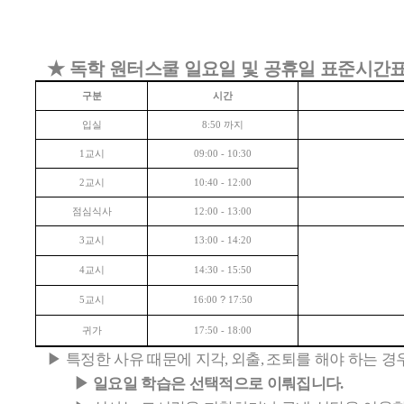
★
독학 원터스쿨 일요일 및 공휴일 표준시간
구분
시간
입실
까지
8:50
교시
1
09:00 - 10:30
교시
2
10:40 - 12:00
점심식사
12:00 - 13:00
교시
3
13:00 - 14:20
교시
4
14:30 - 15:50
교시
?
5
16:00
17:50
귀가
17:50 - 18:00
▶
특정한 사유 때문에 지각
외출
조퇴를 해야 하는 경
,
,
▶
일요일 학습은 선택적으로 이뤄집니다
.