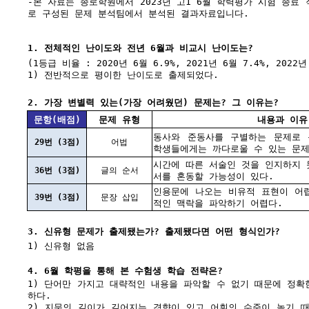
-본 자료는 종로학원에서 2023년 고1 6월 학력평가 시험 종료
로 구성된 문제 분석팀에서 분석된 결과자료입니다.
1. 전체적인 난이도와 전년 6월과 비교시 난이도는?
(1등급 비율 : 2020년 6월 6.9%, 2021년 6월 7.4%, 2022년
1) 전반적으로 평이한 난이도로 출제되었다.
2. 가장 변별력 있는(가장 어려웠던) 문제는? 그 이유는?
문항(배점)
문제 유형
내용과 이유
동사와 준동사를 구별하는 문제로 
29번 (3점)
어법
학생들에게는 까다로울 수 있는 문제
시간에 따른 서술인 것을 인지하지 못한
36번 (3점)
글의 순서
서를 혼동할 가능성이 있다.
인용문에 나오는 비유적 표현이 어
39번 (3점)
문장 삽입
적인 맥락을 파악하기 어렵다.
3. 신유형 문제가 출제됐는가? 출제됐다면 어떤 형식인가?
1) 신유형 없음
4. 6월 학평을 통해 본 수험생 학습 전략은?
1) 단어만 가지고 대략적인 내용을 파악할 수 없기 때문에 정확
하다.
2) 지문의 길이가 길어지는 경향이 있고 어휘의 수준이 높기 