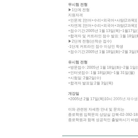
무시험 전형
▶1단계 전형
지원자격
+인문계: [언어+수리+외국어+사탐(2과목)]
+자연계: [언어+수리+외국어+과탐(2과목)]
+접수기간:2005년 1월 13일(목)~1월17일(
+합격자 및 커트라인 점수 발표: 1월 18일(
▶2단계 전형(선착순 접수)
-1단계 커트라인 점수 이상인 학생
+접수기간:2005년 1월 18일(화)~2월 3일(
유시험 전형
+방문접수: 2005년 1월 18일(화)~2월 1일(
+인터넷접수: 1월 18일(화)~1월 31일(월)
+시험일: 2월2일(수)
+합격자 발표일:2월 3일(목)
개강일
+2005년 2월 17일(목)10시
2005년 재수
이와 관련된 자세한 안내 및 문의는
종로학원 입학문의 상담실 강북-02-392-188
종로학원과 함께 성공적인 출발하시기 바랍