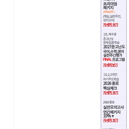
프리미엄
패키지
20%OFF ↓
(핵심,실전주간,
모의고사)
자세히 보기
고3, 재수생
준고난도
문제 집중 학습
2027준고난도
국어,수학,영어
실전주간평가
FINAL
프로그램
자세히보기
고1,2,3 연간
자기주도학습
2026 종로
핵심체크
자세히 보기
2026 종로
실전모의고사
연간패키지
10%▼
자세히 보기