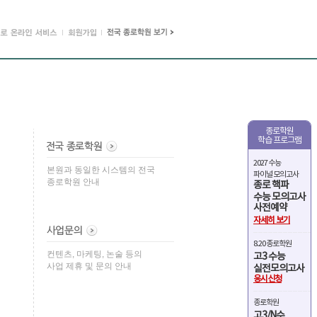
종로학원
학습 프로그램
2027 수능
본원과 동일한 시스템의 전국
파이널 모의고사
종로학원 안내
종로 핵파
수능 모의고사
사전예약
자세히 보기
8.20 종로학원
컨텐츠, 마케팅, 논술 등의
고3 수능
사업 제휴 및 문의 안내
실전모의고사
응시신청
종로학원
고3/N수