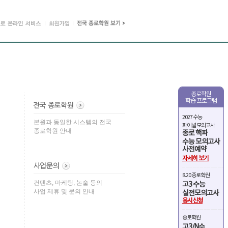
종로학원
학습 프로그램
2027 수능
본원과 동일한 시스템의 전국
파이널 모의고사
종로학원 안내
종로 핵파
수능 모의고사
사전예약
자세히 보기
8.20 종로학원
컨텐츠, 마케팅, 논술 등의
고3 수능
사업 제휴 및 문의 안내
실전모의고사
응시신청
종로학원
고3/N수