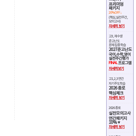
프리미엄
패키지
20%OFF ↓
(핵심,실전주간,
모의고사)
자세히 보기
고3, 재수생
준고난도
문제 집중 학습
2027준고난도
국어,수학,영어
실전주간평가
FINAL
프로그램
자세히보기
고1,2,3 연간
자기주도학습
2026 종로
핵심체크
자세히 보기
2026 종로
실전모의고사
연간패키지
10%▼
자세히 보기