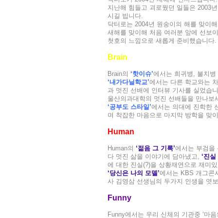
지난해 힘들고 괴로웠던 일들은 2003
시길 빕니다.
닥터로는 2004년 원숭이의 해를 맞이
새해를 맞이해 처음 여러분 앞에 선보이게
첫호의 느낌으로 새롭게 준비했습니다.
Brain
Brain의
‘핫이슈’
에서는 희귀병, 불치병
‘내가다닐학교’
에서는 다른 학교와는 
과 멋진 선배에 인터뷰 기사를 실었습니
울산의과대학의 멋진 선배들을 만나보
‘공부도 스타일’
에서는 의대에 진학한 
며 착잡한 마음으로 마지막 방학을 맞
Human
Human의
‘젊음 그 기록’
에서는 부검을 
다 멋진 삶을 이야기에 담아냈고,
‘진실 
에 대한 진실(?)을 상황재연으로 재미
‘당신은 나의 모델’
에서는 KBS 개그
사 김영삼 선생님의 두가지 인생을 엿
Funny
Funny에서는 우리 신체의 기관중 ‘