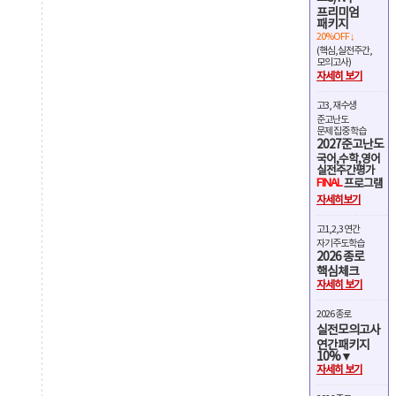
프리미엄
패키지
20%OFF ↓
(핵심,실전주간,
모의고사)
자세히 보기
고3, 재수생
준고난도
문제 집중 학습
2027준고난도
국어,수학,영어
실전주간평가
FINAL
프로그램
자세히보기
고1,2,3 연간
자기주도학습
2026 종로
핵심체크
자세히 보기
2026 종로
실전모의고사
연간패키지
10%▼
자세히 보기