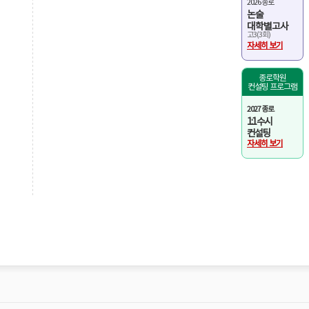
2026 종로
논술
대학별고사
고3(3회)
자세히 보기
종로학원
컨설팅 프로그램
2027 종로
1:1 수시
컨설팅
자세히 보기