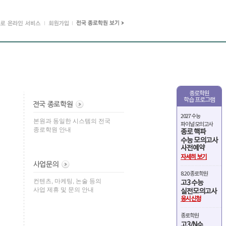
종로학원
학습 프로그램
2027 수능
본원과 동일한 시스템의 전국
파이널 모의고사
종로학원 안내
종로 핵파
수능 모의고사
사전예약
자세히 보기
8.20 종로학원
컨텐츠, 마케팅, 논술 등의
고3 수능
사업 제휴 및 문의 안내
실전모의고사
응시신청
종로학원
고3/N수