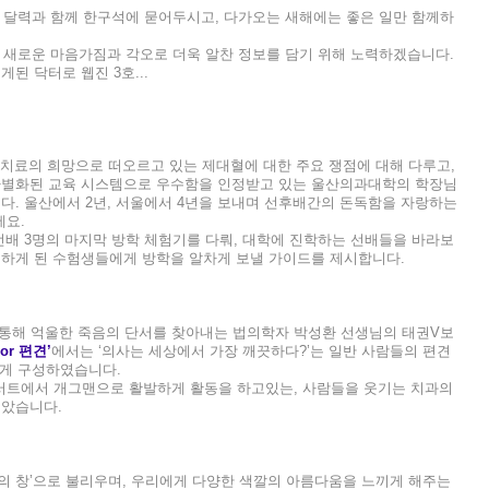
년 달력과 함께 한구석에 묻어두시고, 다가오는 새해에는 좋은 일만 함께하
해 새로운 마음가짐과 각오로 더욱 알찬 정보를 담기 위해 노력하겠습니다.
된 닥터로 웹진 3호...
 치료의 희망으로 떠오르고 있는 제대혈에 대한 주요 쟁점에 대해 다루고,
차별화된 교육 시스템으로 우수함을 인정받고 있는 울산의과대학의 학장님
다. 울산에서 2년, 서울에서 4년을 보내며 선후배간의 돈독함을 자랑하는
세요.
선배 3명의 마지막 방학 체험기를 다뤄, 대학에 진학하는 선배들을 바라보
이하게 된 수험생들에게 방학을 알차게 보낼 가이드를 제시합니다.
통해 억울한 죽음의 단서를 찾아내는 법의학자 박성환 선생님의 태권V보
or 편견’
에서는 ‘의사는 세상에서 가장 깨끗하다?’는 일반 사람들의 편견
있게 구성하였습니다.
콘서트에서 개그맨으로 활발하게 활동을 하고있는, 사람들을 웃기는 치과의
보았습니다.
마음의 창’으로 불리우며, 우리에게 다양한 색깔의 아름다움을 느끼게 해주는