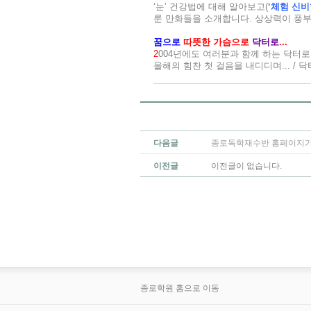
‘눈’ 건강법에 대해 알아보고(
‘
체험 신비
룬 만화들을 소개합니다. 상상력이 풍
꿈으로
따뜻한 가슴으로
닥터로
...
2
004년에도 여러분과 함께 하는 닥터
올해의 힘찬 첫 걸음을 내디디며... / 
다음글
종로독학재수반 홈페이지가
이전글
이전글이 없습니다.
종로학원 홈으로 이동