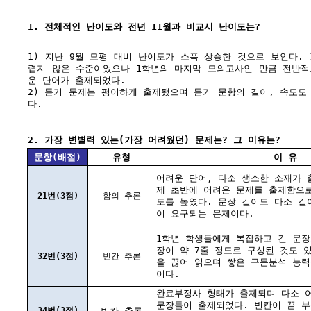
1. 전체적인 난이도와 전년 11월과 비교시 난이도는?
1) 지난 9월 모평 대비 난이도가 소폭 상승한 것으로 보인다.
렵지 않은 수준이었으나 1학년의 마지막 모의고사인 만큼 전반적
운 단어가 출제되었다.
2) 듣기 문제는 평이하게 출제됐으며 듣기 문항의 길이, 속도도
다.
2. 가장 변별력 있는(가장 어려웠던) 문제는? 그 이유는?
문항(배점)
유형
이 유
어려운 단어, 다소 생소한 소재가 
제 초반에 어려운 문제를 출제함으
21번(3점)
함의 추론
도를 높였다. 문장 길이도 다소 길
이 요구되는 문제이다.
1학년 학생들에게 복잡하고 긴 문장
장이 약 7줄 정도로 구성된 것도 
32번(3점)
빈칸 추론
을 끊어 읽으며 쌓은 구문분석 능력
이다.
완료부정사 형태가 출제되며 다소 
문장들이 출제되었다. 빈칸이 끝 부
34번(3점)
빈칸 추론