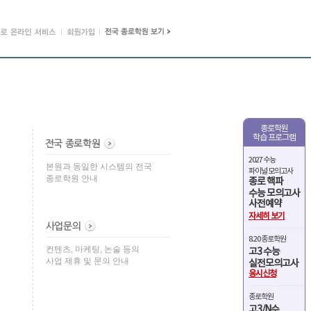
종로학원
학습 프로그램
2027 수능
본원과 동일한 시스템의 전국
파이널 모의고사
종로학원 안내
종로 핵파
수능 모의고사
사전예약
자세히 보기
8.20 종로학원
컨텐츠, 마케팅, 논술 등의
고3 수능
사업 제휴 및 문의 안내
실전모의고사
응시신청
종로학원
고3/N수