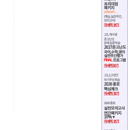
프리미엄
패키지
20%OFF ↓
(핵심,실전주간,
모의고사)
자세히 보기
고3, 재수생
준고난도
문제 집중 학습
2027준고난도
국어,수학,영어
실전주간평가
FINAL
프로그램
자세히보기
고1,2,3 연간
자기주도학습
2026 종로
핵심체크
자세히 보기
2026 종로
실전모의고사
연간패키지
10%▼
자세히 보기