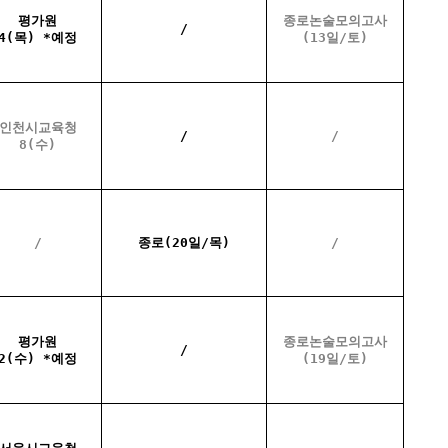
평가원
종로논술모의고사
/
4(목) *예정
(13일/토)
인천시교육청
/
/
8(수)
/
종로(20일/목)
/
평가원
종로논술모의고사
/
2(수) *예정
(19일/토)