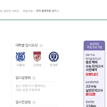
종로학원
학습 프로그램
2027 수능
파이널 모의고사
종로 핵파
수능 모의고사
사전예약
자세히 보기
8.20 종로학원
입시 전문가가 함께하는
고3 수능
대입 성공 지원전략
실전모의고사
응시신청
종로학원
고3/N수