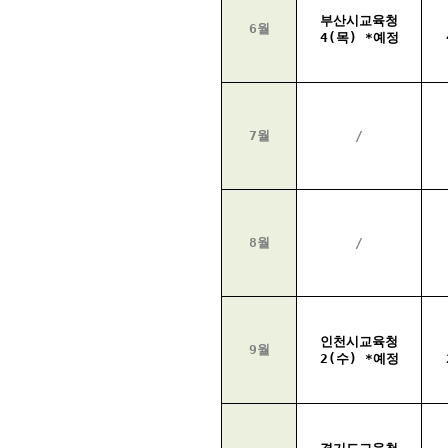
부산시교육청
6월
4(목) *예정
7월
/
8월
/
인천시교육청
9월
2(수) *예정