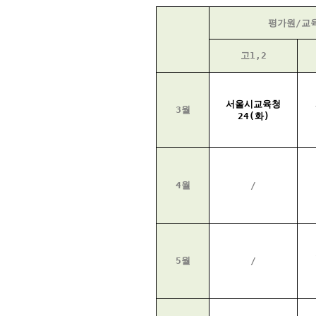
평가원/교
고1,2
서울시교육청
3월
24(화)
4월
/
5월
/