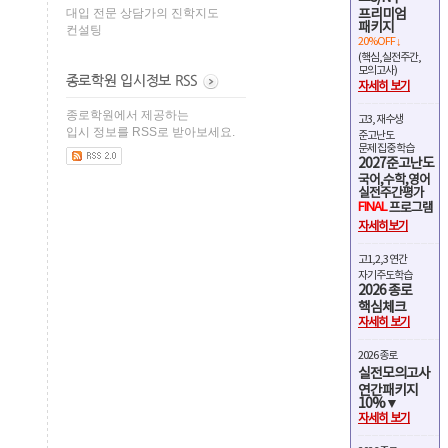
대입 전문 상담가의 진학지도
프리미엄
패키지
컨설팅
20%OFF ↓
(핵심,실전주간,
모의고사)
자세히 보기
종로학원에서 제공하는
고3, 재수생
입시 정보를 RSS로 받아보세요.
준고난도
문제 집중 학습
2027준고난도
국어,수학,영어
실전주간평가
FINAL
프로그램
자세히보기
고1,2,3 연간
자기주도학습
2026 종로
핵심체크
자세히 보기
2026 종로
실전모의고사
연간패키지
10%▼
자세히 보기