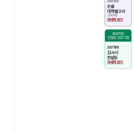
2026 종로
논술
대학별고사
고3(3회)
자세히 보기
종로학원
컨설팅 프로그램
2027 종로
1:1 수시
컨설팅
자세히 보기