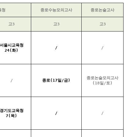
육청
종로수능모의고사
종로논술고사
고3
고3
고3
서울시교육청
/
/
24(화)
종로논술모의고사
/
종로(17일/금)
(18일/토)
경기도교육청
/
/
7(목)