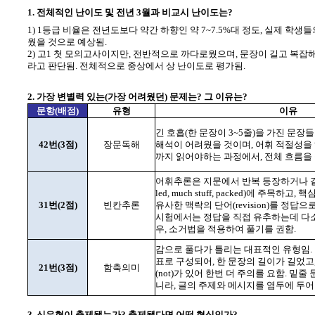
1. 전체적인 난이도 및 전년 3월과 비교시 난이도는?
1) 1등급 비율은 전년도보다 약간 하향인 약 7~7.5%대 정도, 실제 학
웠을 것으로 예상됨.
2) 고1 첫 모의고사이지만, 전반적으로 까다로웠으며, 문장이 길고 복잡
라고 판단됨. 전체적으로 중상에서 상 난이도로 평가됨.
2. 가장 변별력 있는(가장 어려웠던) 문제는? 그 이유는?
문항(배점)
유형
이유
긴 호흡(한 문장이 3~5줄)을 가진 문장
42번(3점)
장문독해
해석이 어려웠을 것이며, 어휘 적절성을
까지 읽어야하는 과정에서, 전체 흐름을
어휘추론은 지문에서 반복 등장하거나 같은
led, much stuff, packed)에 주목하고, 
31번(2점)
빈칸추론
유사한 맥락의 단어(revision)를 정답
시험에서는 정답을 직접 유추하는데 다소
우, 소거법을 적용하여 풀기를 권함.
감으로 풀다가 틀리는 대표적인 유형임. 
표로 구성되어, 한 문장의 길이가 길었고
21번(3점)
함축의미
(not)가 있어 한번 더 주의를 요함. 밑
니라, 글의 주제와 메시지를 염두에 두어
3. 신유형이 출제됐는가? 출제됐다면 어떤 형식인가?