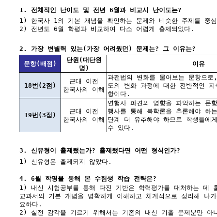
1. 전체적인 난이도 및 전년 6월과 비교시 난이도는?
1) 한국사 1의 기본 개념을 확인하는 문제와 비슷한 주제를 중
2) 전년도 6월 학평과 비교하여 다소 어렵게 출제되었다.
2. 가장 변별력 있는(가장 어려웠던) 문제는? 그 이유는?
단원(대단원
문항(배점)
이유
명)
과전법의 변화를 물어보는 문항으로,
근대 이전
18번(2점)
도의 변화 과정에 대한 전반적인 지
한국사의 이해
항이다.
연행사 파견의 영향을 파악하는 문항
근대 이전
행사를 통해 북학론을 추론해야 하는
19번(3점)
한국사의 이해
단계 더 유추해야 하므로 학생들에게
수 있다.
3. 신유형이 출제됐는가? 출제됐다면 어떤 형식인가?
1) 신유형은 출제되지 않았다.
4. 6월 학평을 통해 본 수험생 학습 전략은?
1) 내신 시험공부를 통해 다진 기반은 학력평가를 대처하는 데 
교과서의 기본 개념을 명확하게 이해하고 체계적으로 정리해 나가
요하다.
2) 실전 감각을 기르기 위해서는 기존의 내신 기출 문제뿐만 아