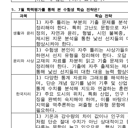
5. 7월 학력평가를 통해 본 수험생 학습 전략은?
과목
학습 전략
1) 자주 틀리는 부분의 기출 문제를 분
정리해야 한다. 특히 고난도 문항으로 자
정의, 자연과 윤리, 형벌, 시민 불복종,
생활과 윤리
제시된 지문 분석을 통한 낯선 선지들의 
향상시켜야 한다.
1) 수험생 본인이 자주 틀리는 사상가들
하면서 선지 유형을 정리해야 한다. 오답 
교재의 자료를 차분히 읽고 기출 문제와 
윤리와 사상
정리해야 한다. 기출에 자주 출제되는 제
통해 낯선 선지들의 대한 대응 능력 향상
1) 다양한 통계 자료와 그래프를 해석하
며, 단순 개념 암기를 넘어 기후 및 산
통계 수치를 분석해 지도와 연결하는 훈련
2) 주요 도시의 위치, 특화 산업, 인구
한국지리
징을 완벽히 숙지해야 하며, 이를 바탕으
지역을 역추론하는 퍼즐형 신유형 문항에
필요하다.
1) 기온과 강수량의 차이 값이나 인구의
처럼 단순 절대 수치가 아닌 상대적이고
다루는 문항이 늘고 있으므로, 핵심 기후