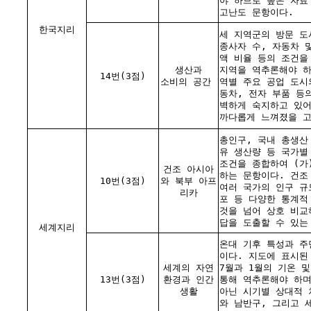
야 하므로 높은 자료
고난도 문항이다.
한국지리
세 지역군의 방문 도
종사자 수, 자동차 
액 비율 등의 조건을 
생산과
지역을 역추론해야 하
14번(3점)
소비의 공간
역별 주요 공업 도시
동차, 전자 부품 등
벽하게 숙지하고 있
까다롭게 느껴졌을 고
총인구, 국내 총생산 
유 생산량 등 국가별
조건을 종합하여 (가
건조 아시아
하는 문항이다. 건조
10번(3점)
와 북부 아프
여러 국가의 인구 규
리카
포 등 다양한 통계적
것을 넘어 상호 비교
답을 도출할 수 있는
세계지리
온대 기후 특성과 주
이다. 지도에 표시된
세계의 자연
7월과 1월의 기온 
13번(3점)
환경과 인간
통해 역추론해야 하며
생활
아닌 시기별 상대적 
와 남반구, 그리고 