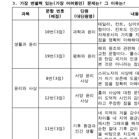
3. 가장 변별력 있는(가장 어려웠던) 문제는? 그 이유는?
문항 번호
단원
과목
내용
(배점)
(대단원명)
테일러, 칸트, 싱어
항이다. 칸트도 인간
10번(3점)
과학과 윤리
자체로서의 가치를 지
점을 명확히 이해해야
생활과 윤리
해외 원조와 관련해 
교한 문항이다. 롤스
19번(3점)
평화와 윤리
권 탄압 국가의 인권
본 것은 아니라는 점
스피노자의 사상에 대
서양 윤리
8번(3점)
가 자기 보존에 도움
사상
본 점을 정확히 이해
윤리와 사상
흄의 사상에 대한 문
서양 윤리
12번(3점)
이 도덕적 시인의 감
사상
라고 주장한 점을 정
네 지역의 겨울 강수
차이를 네 지역 평균
제시한 그래프를 해석
기후 환경과
11번(3점)
순한 절대 기후 값이
인간 생활
을 바탕으로 지도에 