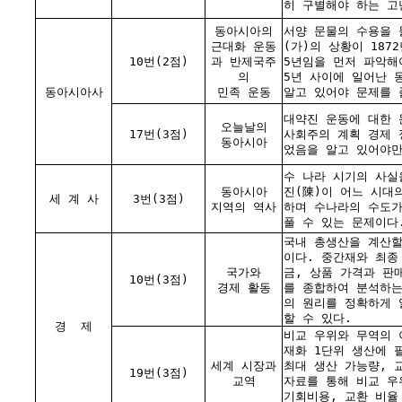
히 구별해야 하는 고
동아시아의
서양 문물의 수용을 
근대화 운동
(가)의 상황이 1872
10번(2점)
과 반제국주
5년임을 먼저 파악해야
의
5년 사이에 일어난 
동아시아사
민족 운동
알고 있어야 문제를 
대약진 운동에 대한 
오늘날의
17번(3점)
사회주의 계획 경제 
동아시아
었음을 알고 있어야만
수 나라 시기의 사실
동아시아
진(陳)이 어느 시대
세 계 사
3번(3점)
지역의 역사
하며 수나라의 수도가
풀 수 있는 문제이다
국내 총생산을 계산할
이다. 중간재와 최종
국가와
금, 상품 가격과 판
10번(3점)
경제 활동
를 종합하여 분석하는
의 원리를 정확하게 
할 수 있다.
경
제
비교 우위와 무역의 
재화 1단위 생산에 
세계 시장과
최대 생산 가능량, 
19번(3점)
교역
자료를 통해 비교 우
기회비용, 교환 비율