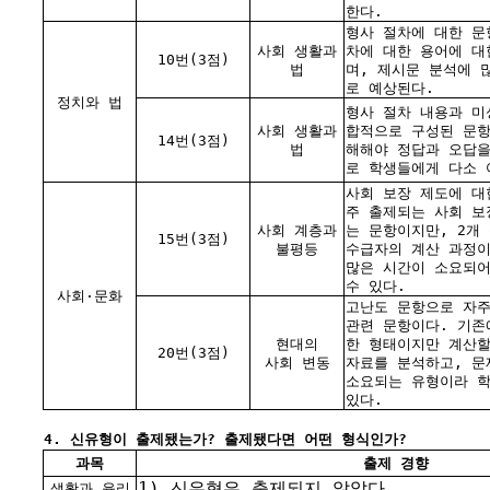
한다.
형사 절차에 대한 문
사회 생활과
차에 대한 용어에 대
10번(3점)
법
며, 제시문 분석에 
로 예상된다.
정치와 법
형사 절차 내용과 미
사회 생활과
합적으로 구성된 문항
14번(3점)
법
해해야 정답과 오답을
로 학생들에게 다소 
사회 보장 제도에 대
주 출제되는 사회 보
사회 계층과
는 문항이지만, 2개
15번(3점)
불평등
수급자의 계산 과정이
많은 시간이 소요되
수 있다.
사회·문화
고난도 문항으로 자주
관련 문항이다. 기존
현대의
한 형태이지만 계산할
20번(3점)
사회 변동
자료를 분석하고, 문
소요되는 유형이라 
있다.
4. 신유형이 출제됐는가? 출제됐다면 어떤 형식인가?
과목
출제 경향
1) 신유형은 출제되지 않았다.
생활과 윤리