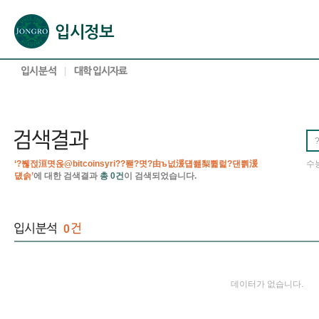
본문으로 바로가기(해당 영역이 없으면 이동하지 않음)
확장된 본문으로 바로가기(해당 영역이 없으면 이동하지 않음)
서브메뉴로 바로가기 (해당 영역이 없으면 이동하지 않음)
푸터영역 메뉴 바로가기
‘?붾젅洹몃옩@bitcoinsyri??퐫?몃?由ъ넚湲덉쐞梨쀭럹?댄쁽湲
수
덊솕’
에 대한 검색결과
총 0건
이 검색되었습니다.
0
데이터가 없습니다.