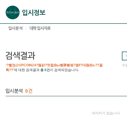
본문으로 바로가기(해당 영역이 없으면 이동하지 않음)
확장된 본문으로 바로가기(해당 영역이 없으면 이동하지 않음)
서브메뉴로 바로가기 (해당 영역이 없으면 이동하지 않음)
푸터영역 메뉴 바로가기
‘?붾젅@UPCOIN24?뚢칽?몃줎由ы뵆肄붿씤?먮ℓ?대뜑由ъ??꾧
수
툑??’
에 대한 검색결과
총 0건
이 검색되었습니다.
0
데이터가 없습니다.