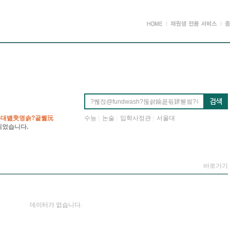
슜移대뱶臾명솕?곹뭹沅
수능
|
논술
|
입학사정관
|
서울대
되었습니다.
바로가기
데이터가 없습니다.