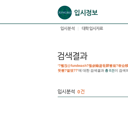
본문으로 바로가기(해당 영역이 없으면 이동하지 않음)
확장된 본문으로 바로가기(해당 영역이 없으면 이동하지 않음)
서브메뉴로 바로가기 (해당 영역이 없으면 이동하지 않음)
푸터영역 메뉴 바로가기
‘?붾젅@fundwash?뚢솱鍮꾪듃肄붿씤?좎
뚯퐫?멸뎄??’
에 대한 검색결과
총 0건
이 검색
0