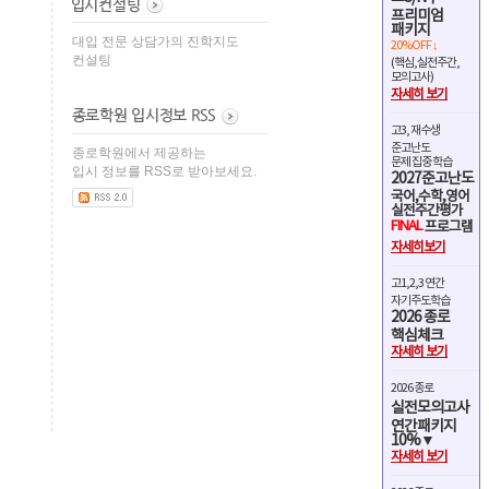
프리미엄
패키지
대입 전문 상담가의 진학지도
20%OFF ↓
컨설팅
(핵심,실전주간,
모의고사)
자세히 보기
고3, 재수생
준고난도
종로학원에서 제공하는
문제 집중 학습
입시 정보를 RSS로 받아보세요.
2027준고난도
국어,수학,영어
실전주간평가
FINAL
프로그램
자세히보기
고1,2,3 연간
자기주도학습
2026 종로
핵심체크
자세히 보기
2026 종로
실전모의고사
연간패키지
10%▼
자세히 보기