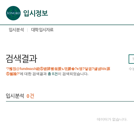
본문으로 바로가기(해당 영역이 없으면 이동하지 않음)
확장된 본문으로 바로가기(해당 영역이 없으면 이동하지 않음)
서브메뉴로 바로가기 (해당 영역이 없으면 이동하지 않음)
푸터영역 메뉴 바로가기
‘?붾젅@fundwash紐⑤뱺肄붿씤援ъ엯媛�?κ뎅?닿굅?섏냼fds源
수
⑤뒗踰?’
에 대한 검색결과
총 0건
이 검색되었습니다.
0
데이터가 없습니다.