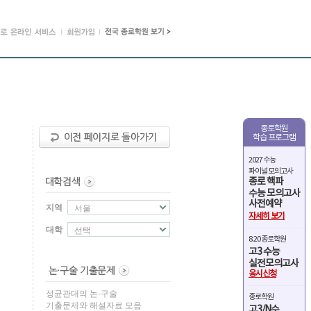
종로학원
학습 프로그램
2027 수능
파이널 모의고사
종로 핵파
수능 모의고사
사전예약
지역
서울
자세히 보기
대학
선택
8.20 종로학원
고3 수능
실전모의고사
응시신청
성균관대의 논·구술
종로학원
기출문제와 해설자료 모음
고3/N수