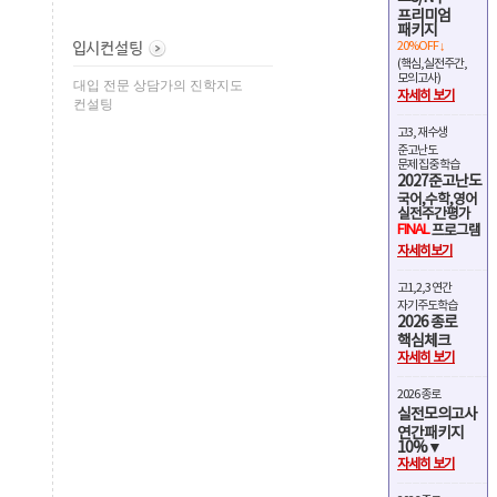
프리미엄
패키지
20%OFF ↓
(핵심,실전주간,
모의고사)
대입 전문 상담가의 진학지도
자세히 보기
컨설팅
고3, 재수생
준고난도
문제 집중 학습
2027준고난도
국어,수학,영어
실전주간평가
FINAL
프로그램
자세히보기
고1,2,3 연간
자기주도학습
2026 종로
핵심체크
자세히 보기
2026 종로
실전모의고사
연간패키지
10%▼
자세히 보기