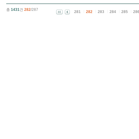
총
1431
건
282
/287
281
282
283
284
285
28