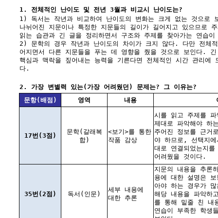
1. 전체적인 난이도 및 전년 3월과 비교시 난이도는?
1) 독서는 작년과 비교하여 난이도의 변화는 크게 없는 것으로 보
나뉘어진 지문이나 특정한 지문들의 길이가 길어지고 있으므로 주
읽는 습관과 긴 글을 정리하면서 구조와 주제를 찾아가는 연습이
2) 문학의 경우 작년과 난이도의 차이가 크지 않다. 다만 전체
어지면서 다른 지문들을 푸는 데 영향을 줬을 것으로 보인다. 긴
핵심과 맥락을 짚어내는 능력을 기른다면 전체적인 시간 관리에 
다.
2. 가장 변별력 있는(가장 어려웠던) 문제는? 그 이유는?
문항(배점)
영역
내용
시를 읽고 주제를 파
제대로 파악해야 하는
문학(갈래복
<보기>를 통한
주어진 정보를 근거
17번(3점)
합)
작품 감상
야 하므로, 선택지에
대로 연결되었는지를
어려웠을 것이다.
지문의 내용을 추론하
용에 대한 설명은 보
아야 하는 경우가 많
세부 내용에
35번(2점)
독서(인문)
해당 내용을 파악하고
대한 추론
를 통해 밑줄 친 내
연습이 부족한 학생