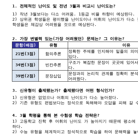
1. 전체적인 난이도 및 전년 3월과 비교시 난이도는?
1) 작년 3월보다는 다소 어려움. 1등급 비율 하향이 예상된다.
2) 상위권 학생들은 평이했을 난이도이나 어휘의 난이도가 다소
학생들은 체감상 어려웠을 것으로 예상된다.
2. 가장 변별력 있는(가장 어려웠던) 문제는? 그 이유는?
문항(배점)
유형
이유
정확한 주제를 인지해야 밑줄의 의미
21번(3점)
함의추론
있다.
구조가 복잡한 문장이 곳곳에 있어서
34번(3점)
빈칸추론
다.
문장과의 논리적 관계를 정확히 분석
39번(2점)
문장삽입
어려웠다.
3. 신유형이 출제됐는가? 출제됐다면 어떤 형식인가?
1) 신유형은 없었으나 어휘의 난이도가 다소 높아졌다.
2) 기존 유형도 편법보다는 정석으로 독해해야 오답을 피해 갈 
4. 3월 학평을 통해 본 수험생 학습 전략은?
1) 고등학교 진학 후 어휘의 난이도 가 높아지기 때문에 평소에
하다.
2) 수능 유형을 체계적이고 정석적으로 학습을 하여 문해력을 놓