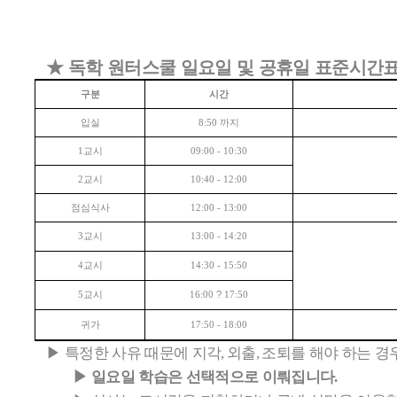
★
독학 원터스쿨 일요일 및 공휴일 표준시간
구분
시간
입실
까지
8:50
교시
1
09:00 - 10:30
교시
2
10:40 - 12:00
점심식사
12:00 - 13:00
교시
3
13:00 - 14:20
교시
4
14:30 - 15:50
교시
?
5
16:00
17:50
귀가
17:50 - 18:00
▶
특정한 사유 때문에 지각
외출
조퇴를 해야 하는 경
,
,
▶
일요일 학습은 선택적으로 이뤄집니다
.