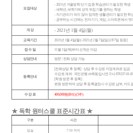
- 2021
년 겨울방학 단기 집중 학습관리가 필요한 학생
모집대상
-
새학년
,
새학기에 성적 뒤집기를 원하는 학생
-
자기관리가 되지 않아 엄격한 생활관리가 필요한 학
-
공부하는 시간에는 전자기기
,
게임
,
스마트폰에서 벗
- 2021
년
1
월
4
일
(
월
)
개 강
교육기간
2021
년
1
월
4
일
(
월
)~2021
년
2
월
7
일
(
일
) [
주
7
일 등원
]
접 수 일
11
월
1
일
(
목
)
부터 선착순 마감
상담안내
방문
/
전화 상담 가능
[
전화상담 후 등록
] :
상담 후 수강료 지정계좌로 입금
수강료 계좌
:
국민은행
㈜
목동입시연구사
878337-01-0
등록안내
[
학원 방문 후 등록
]
본원 방문하여 상담 후 등록결정시 수강료 납부
,
카드
수 강 료
400,000
원
(B
석
) (5
주
)
★
독학 원터스쿨 표준시간표
★
구분
시간
입실
까지
7:50