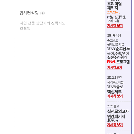
프리미엄
패키지
20%OFF ↓
(핵심,실전주간,
모의고사)
대입 전문 상담가의 진학지도
자세히 보기
컨설팅
고3, 재수생
준고난도
문제 집중 학습
2027준고난도
국어,수학,영어
실전주간평가
FINAL
프로그램
자세히보기
고1,2,3 연간
자기주도학습
2026 종로
핵심체크
자세히 보기
2026 종로
실전모의고사
연간패키지
10%▼
자세히 보기