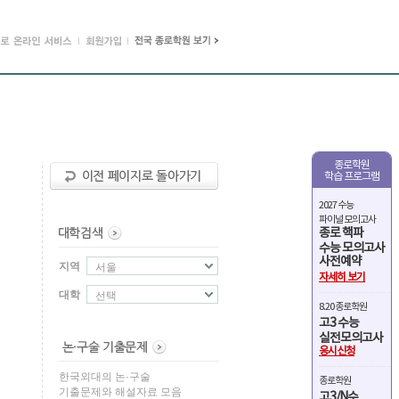
종로학원
학습 프로그램
2027 수능
파이널 모의고사
종로 핵파
수능 모의고사
사전예약
지역
서울
자세히 보기
대학
선택
8.20 종로학원
고3 수능
실전모의고사
응시신청
한국외대의 논·구술
종로학원
기출문제와 해설자료 모음
고3/N수