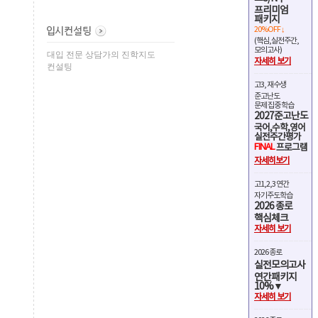
프리미엄
패키지
20%OFF ↓
(핵심,실전주간,
모의고사)
대입 전문 상담가의 진학지도
자세히 보기
컨설팅
고3, 재수생
준고난도
문제 집중 학습
2027준고난도
국어,수학,영어
실전주간평가
FINAL
프로그램
자세히보기
고1,2,3 연간
자기주도학습
2026 종로
핵심체크
자세히 보기
2026 종로
실전모의고사
연간패키지
10%▼
자세히 보기