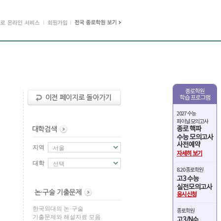
종로학원
학습 프로그램
2027 수능
파이널 모의고사
종로 핵파
수능 모의고사
사전예약
지역
서울
자세히 보기
대학
선택
8.20 종로학원
고3 수능
실전모의고사
응시신청
한국외대의 논·구술
종로학원
기출문제와 해설자료 모음
고3/N수