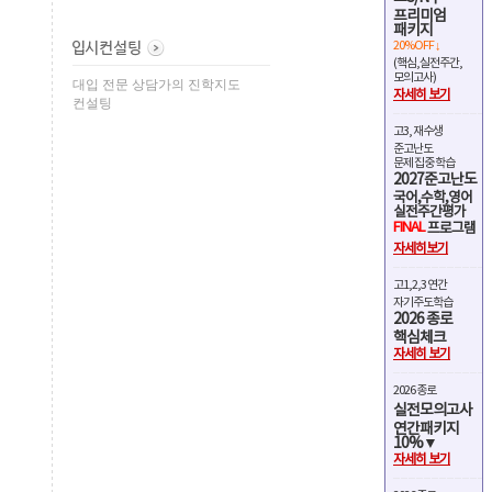
프리미엄
패키지
20%OFF ↓
(핵심,실전주간,
모의고사)
대입 전문 상담가의 진학지도
자세히 보기
컨설팅
고3, 재수생
준고난도
문제 집중 학습
2027준고난도
국어,수학,영어
실전주간평가
FINAL
프로그램
자세히보기
고1,2,3 연간
자기주도학습
2026 종로
핵심체크
자세히 보기
2026 종로
실전모의고사
연간패키지
10%▼
자세히 보기