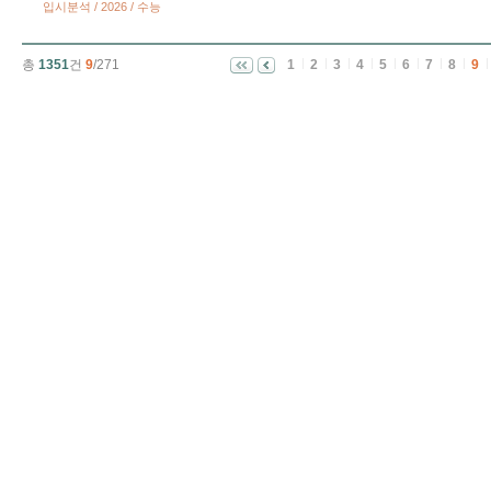
입시분석 / 2026 / 수능
총
1351
건
9
/271
1
2
3
4
5
6
7
8
9