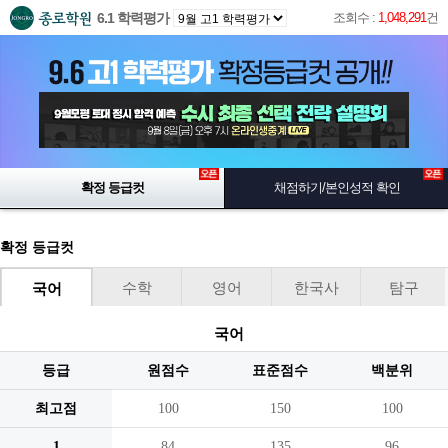
6.1 학력평가
조회수 :
1,048,291
건
확정 등급컷
채점하기/본인성적 확인
확정 등급컷
수학
영어
한국사
탐구
국어
국어
등급
원점수
표준점수
백분위
최고점
100
150
100
1
84
135
96