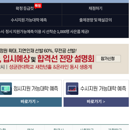
확정 등급컷
채점하기
수시지원 가능대학 예측
출제경향 및 해설강의
수시·정시 지원가능예측 이용 시 선착순 1,000명 사은품 제공!
바로가기
>
바로가기
>
수학
영어
한국사
사회탐구
과학탐구