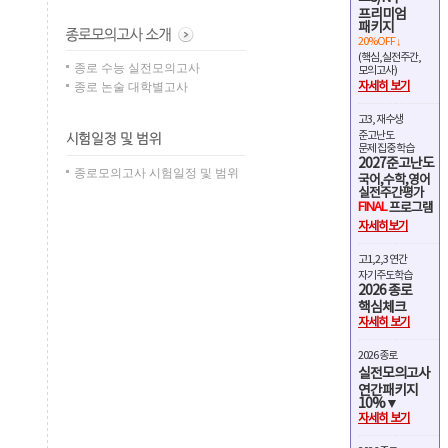
프리미엄
패키지
20%OFF ↓
(핵심,실전주간,
종로 수능 실전모의고사
모의고사)
종로 논술 대학별고사
자세히 보기
고3, 재수생
준고난도
문제 집중 학습
2027준고난도
종로모의고사 시험일정 및 범위
국어,수학,영어
실전주간평가
FINAL
프로그램
자세히보기
고1,2,3 연간
자기주도학습
2026 종로
핵심체크
자세히 보기
2026 종로
실전모의고사
연간패키지
10%▼
자세히 보기