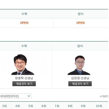
수학
영어
OPEN
OPEN
수학
영어
정병학 선생님
김찬영 선생님
국어(화법과작문)
+ 더보기
3위
4위
5위
6위
7위
8위
9위
10위