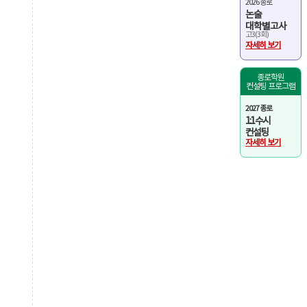
2026 종로
논술
대학별고사
고3(3회)
자세히 보기
종로학원
컨설팅 프로그램
2027 종로
1:1 수시
컨설팅
자세히 보기