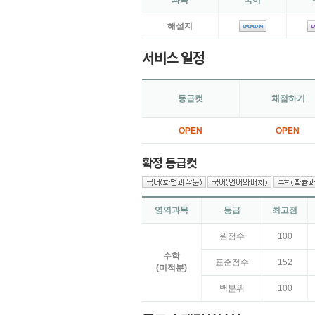
해설지
서비스 일정
등급컷
채점하기
OPEN
OPEN
확정 등급컷
영역과목
등급
최고점
원점수
100
수학
표준점수
151
(기하)
백분위
100