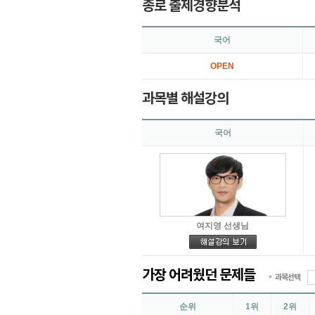
종로 출제경향분석
국어
OPEN
과목별 해설강의
국어
여지영 선생님
가장 어려웠던 문제들
과목선택
순위
1위
2위