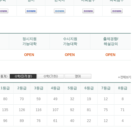
정시지원
수시지원
출제경향/
가능대학
가능대학
해설강의
OPEN
OPEN
OPEN
+ 전체보기
1등급
2등급
3등급
4등급
5등급
6등급
7등급
8등급
82
72
60
50
33
21
14
10
135
126
116
107
92
81
75
71
96
89
76
61
40
22
12
4