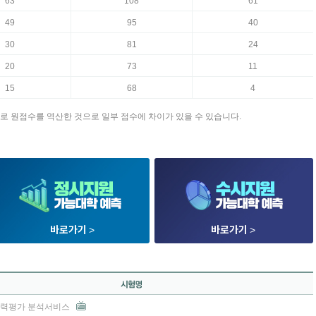
63
108
61
49
95
40
30
81
24
20
73
11
15
68
4
로 원점수를 역산한 것으로 일부 점수에 차이가 있을 수 있습니다.
바로가기
>
바로가기
>
 학력평가 분석서비스