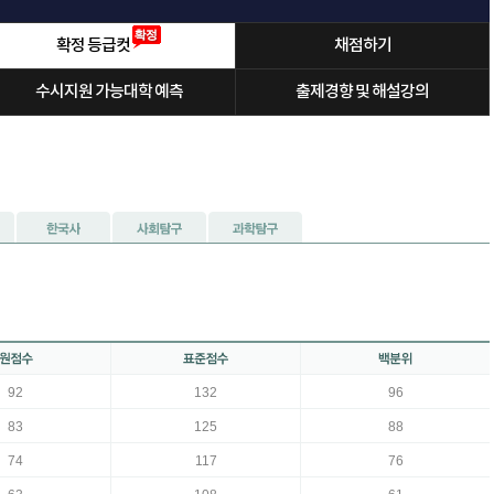
확정 등급컷
채점하기
수시지원 가능대학 예측
출제경향 및 해설강의
92
132
96
83
125
88
74
117
76