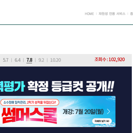
조회수 : 102,920
ㅣ
5.7
ㅣ
6.4
ㅣ
7.8
ㅣ
9.2
ㅣ
10.20