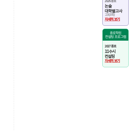
2026 종로
논술
대학별고사
고3(3회)
자세히 보기
종로학원
컨설팅 프로그램
2027 종로
1:1 수시
컨설팅
자세히 보기