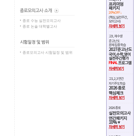
프리미엄
패키지
20%OFF ↓
(핵심,실전주간,
종로 수능 실전모의고사
모의고사)
종로 논술 대학별고사
자세히 보기
고3, 재수생
준고난도
문제 집중 학습
2027준고난도
종로모의고사 시험일정 및 범위
국어,수학,영어
실전주간평가
FINAL
프로그램
자세히보기
고1,2,3 연간
자기주도학습
2026 종로
핵심체크
자세히 보기
2026 종로
실전모의고사
연간패키지
10%▼
자세히 보기