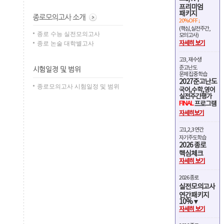
프리미엄
패키지
20%OFF ↓
(핵심,실전주간,
종로 수능 실전모의고사
모의고사)
종로 논술 대학별고사
자세히 보기
고3, 재수생
준고난도
문제 집중 학습
2027준고난도
종로모의고사 시험일정 및 범위
국어,수학,영어
실전주간평가
FINAL
프로그램
자세히보기
고1,2,3 연간
자기주도학습
2026 종로
핵심체크
자세히 보기
2026 종로
실전모의고사
연간패키지
10%▼
자세히 보기