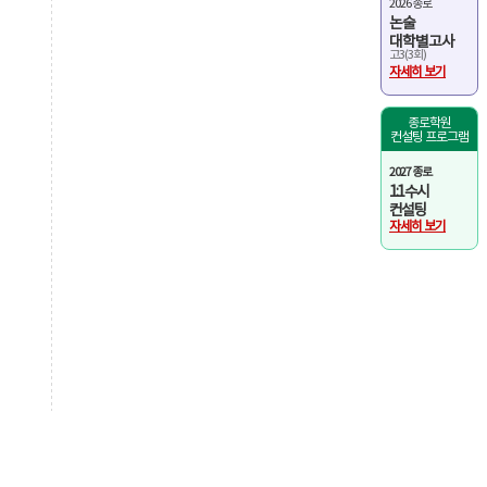
2026 종로
논술
대학별고사
고3(3회)
자세히 보기
종로학원
컨설팅 프로그램
2027 종로
1:1 수시
컨설팅
자세히 보기