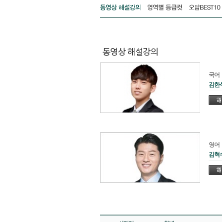
국어
김한
영어
김혁