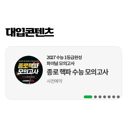
2026 종로
논술대학별고사
고3(3회)
대입콘텐츠
2027 수능 1등급완성
파이널 모의고사
종로 핵파 수능 모의고사
사전예약
재학생·재수생 통합 평가
8.20 종로학원 고3
수능 실전모의고사