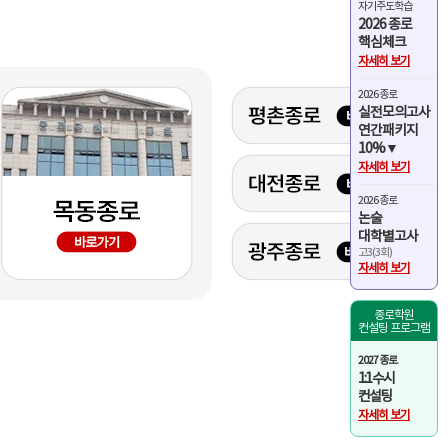
자기주도학습
2026 종로
핵심체크
2026 종로학원 썸머스쿨 설
자세히 보기
명회
2026 종로
실전모의고사
5월 20일(수)~22일(금)
연간패키지
종로학원 각 본원
10%▼
자세히 보기
2026 종로
논술
대학별고사
2027 수시, 정시 지원전략 특
고3(3회)
집 설명회
자세히 보기
7월 19일(일)
종로학원
강남종로학원 및 온라인설명회
컨설팅 프로그램
2027 종로
1:1 수시
컨설팅
자세히 보기
입시급변상황 긴급진단 및 1