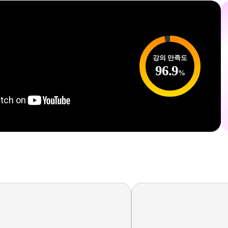
개인응시 신청
강의 만족도
종로학원 고3/N수
96.9
%
프리미엄 패키지 20%OFF↓
(핵심체크,실전주간,모의고사)
준고난도 문항으로 1등급완성!!
2027 실전주간평가
FINAL
프로그램