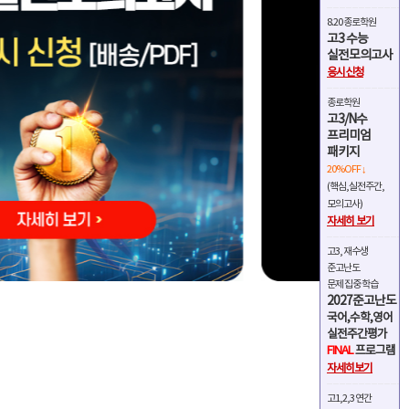
8.20 종로학원
고3 수능
실전모의고사
응시신청
종로학원
고3/N수
프리미엄
패키지
20%OFF ↓
(핵심,실전주간,
모의고사)
자세히 보기
고3, 재수생
준고난도
문제 집중 학습
2027준고난도
국어,수학,영어
실전주간평가
FINAL
프로그램
자세히보기
고1,2,3 연간