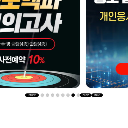
prev
next
PAUSE