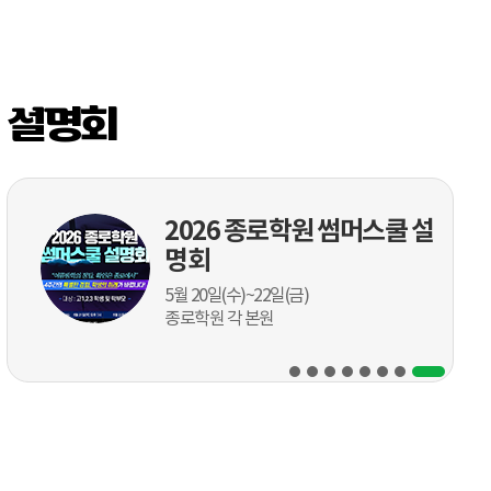
고1,2 및 고3, 반수 대입특집
설명회 기획특집 1탄
5월 29일(금)~30일(토)
설명회
종로학원 각 본원
2026 종로학원 썸머스쿨 설
명회
5월 20일(수)~22일(금)
종로학원 각 본원
2027 수시, 정시 지원전략 특
집 설명회