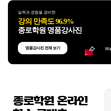
실력과 경험을 겸비한
강의 만족도 96.9%
종로학원 명품강사진
성공을 향한 비상
!!
N수 독학재수반
명품강사진 전체 보기
성공을 향한 비상
!!
반수 시작반
소수정규 24명 정원
종로학원 온라인