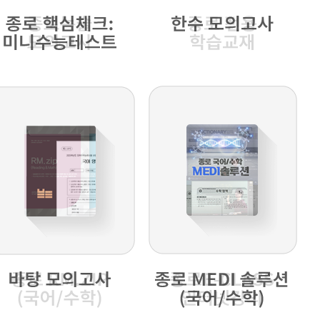
2027 대입 반수,재수 특집설
명회 - 기획특집 3탄
6월 12일(금)~13일(토)
종로학원 각 본원
6월 모평 긴급분석 및 2027
대입예측 설명회 기획특집 2
탄
6월 7일(일)
강남종로학원 및 온라인설명회