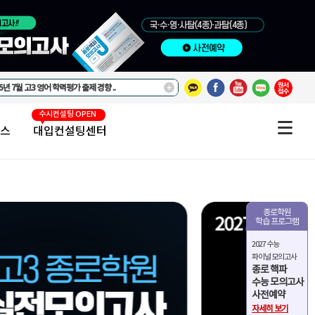
수시컨설팅 OPEN
▼
스
대입컨설팅센터
종로학원
모집 중
학습 프로그램
2027 수능
파이널 모의고사
종로 핵파
수능 모의고사
사전예약
자세히 보기