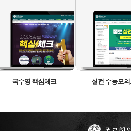
고1,2,3학년 연간 자기주도학습 프로그램
2026 종로핵심체크
2026 종로 수능
실전모의고사 연간패키지
국수영 핵심체크
실전 수능모의
10% (배송/PDF)
↓
2026 종로