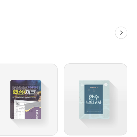
학기 종료직후 특집전략
7월 10일(금),11일(토)
종로학원 각 본원
2027 종로학원 반수 특별전
략 설명회
6월 19일(금) 오후 7시
종로학원 각 본원
2026 여름방학 썸머스쿨 설
명회
6월 26일(금)
종로학원 각 본원