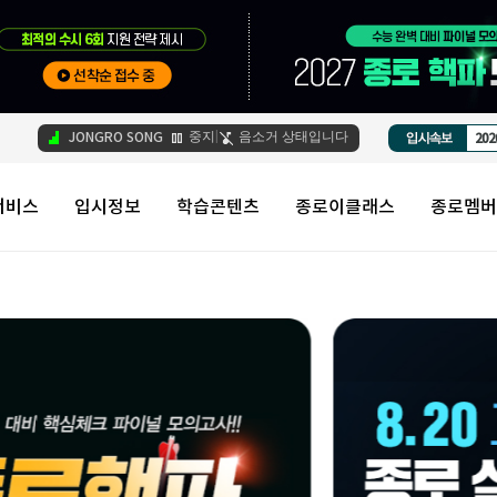
중지
음소거 상태입니다
JONGRO SONG
|
서비스
입시정보
학습콘텐츠
종로이클래스
종로멤버