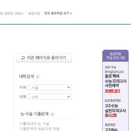
종로학원
학습 프로그램
2027 수능
파이널 모의고사
종로 핵파
수능 모의고사
사전예약
지역
서울
자세히 보기
대학
선택
8.20 종로학원
고3 수능
실전모의고사
응시신청
가톨릭대의 논·구술
종로학원
기출문제와 해설자료 모음
고3/N수