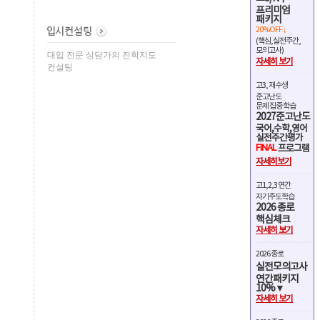
프리미엄
패키지
20%OFF ↓
(핵심,실전주간,
모의고사)
대입 전문 상담가의 진학지도
자세히 보기
컨설팅
고3, 재수생
준고난도
문제 집중 학습
2027준고난도
국어,수학,영어
실전주간평가
FINAL
프로그램
자세히보기
고1,2,3 연간
자기주도학습
2026 종로
핵심체크
자세히 보기
2026 종로
실전모의고사
연간패키지
10%▼
자세히 보기