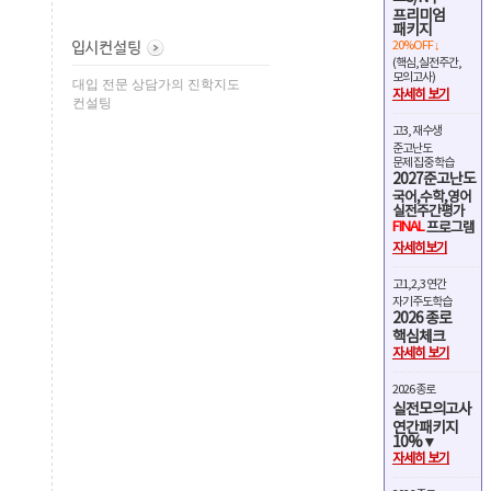
프리미엄
패키지
20%OFF ↓
(핵심,실전주간,
모의고사)
대입 전문 상담가의 진학지도
자세히 보기
컨설팅
고3, 재수생
준고난도
문제 집중 학습
2027준고난도
국어,수학,영어
실전주간평가
FINAL
프로그램
자세히보기
고1,2,3 연간
자기주도학습
2026 종로
핵심체크
자세히 보기
2026 종로
실전모의고사
연간패키지
10%▼
자세히 보기