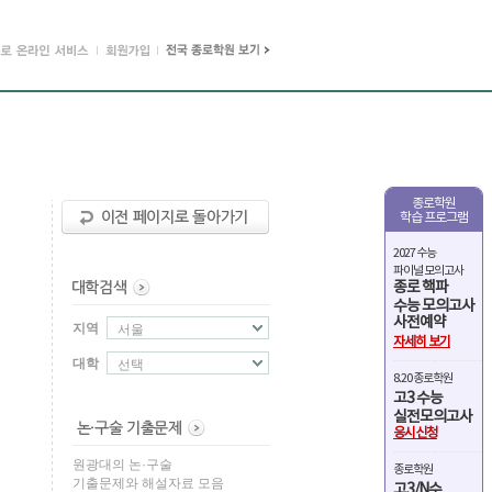
종로학원
학습 프로그램
2027 수능
파이널 모의고사
종로 핵파
수능 모의고사
사전예약
지역
서울
자세히 보기
대학
선택
8.20 종로학원
고3 수능
실전모의고사
응시신청
원광대의 논·구술
종로학원
기출문제와 해설자료 모음
고3/N수