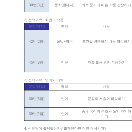
30번(3점)
문학(현대시)
외적 준거에 따른 작품 감상하기
2) 선택과목 : 화법과 작문
문항(배점)
영역
내용
42번(2점)
화법+작문
조건을 반영하여 내용 작성하기
45번(3점)
작문
자료 활용 방안 적용하기
3) 선택과목 : 언어와 매체
문항(배점)
영역
내용
36번(3점)
언어
문장의 서술어 파악하기
중세 국어의 격조사 쓰임 파악하
39번(2점)
언어
기
4. 신유형이 출제됐는가? 출제됐다면 어떤 형식인가?