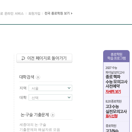
종로학원
학습 프로그램
2027 수능
파이널 모의고사
종로 핵파
수능 모의고사
사전예약
지역
서울
자세히 보기
대학
선택
8.20 종로학원
고3 수능
실전모의고사
응시신청
세종대의 논·구술
종로학원
기출문제와 해설자료 모음
고3/N수