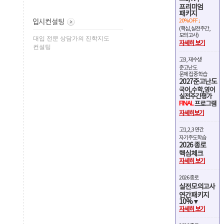
프리미엄
패키지
20%OFF ↓
(핵심,실전주간,
모의고사)
대입 전문 상담가의 진학지도
자세히 보기
컨설팅
고3, 재수생
준고난도
문제 집중 학습
2027준고난도
국어,수학,영어
실전주간평가
FINAL
프로그램
자세히보기
고1,2,3 연간
자기주도학습
2026 종로
핵심체크
자세히 보기
2026 종로
실전모의고사
연간패키지
10%▼
자세히 보기