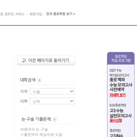
종로학원
학습 프로그램
2027 수능
파이널 모의고사
종로 핵파
수능 모의고사
사전예약
지역
서울
자세히 보기
대학
선택
8.20 종로학원
고3 수능
실전모의고사
응시신청
세종대의 논·구술
종로학원
기출문제와 해설자료 모음
고3/N수