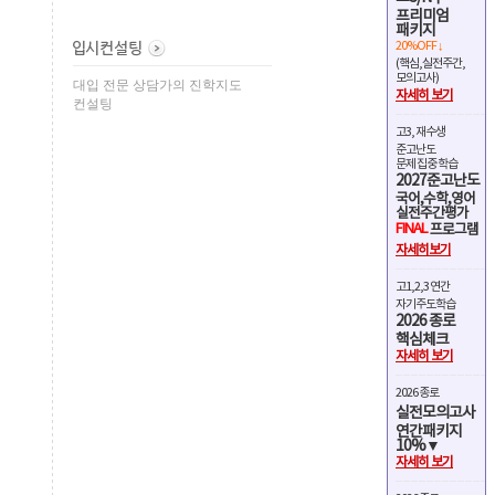
프리미엄
패키지
20%OFF ↓
(핵심,실전주간,
모의고사)
대입 전문 상담가의 진학지도
자세히 보기
컨설팅
고3, 재수생
준고난도
문제 집중 학습
2027준고난도
국어,수학,영어
실전주간평가
FINAL
프로그램
자세히보기
고1,2,3 연간
자기주도학습
2026 종로
핵심체크
자세히 보기
2026 종로
실전모의고사
연간패키지
10%▼
자세히 보기