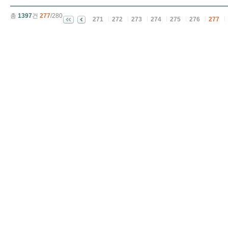
총
1397
건
277
/280
271
272
273
274
275
276
277