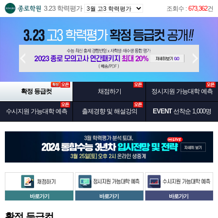
3.23 학력평가
조회수 :
673,362
건
확정 등급컷
채점하기
정시지원 가능대학 예측
수시지원 가능대학 예측
출제경향 및 해설강의
EVENT
선착순 1,000명
바로가기
바로가기
바로가기
확정 등급컷