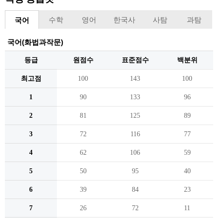
수학
영어
한국사
사탐
과탐
국어
국어(화법과작문)
등급
원점수
표준점수
백분위
최고점
100
143
100
1
90
133
96
2
81
125
89
3
72
116
77
4
62
106
59
5
50
95
40
6
39
84
23
7
26
72
11