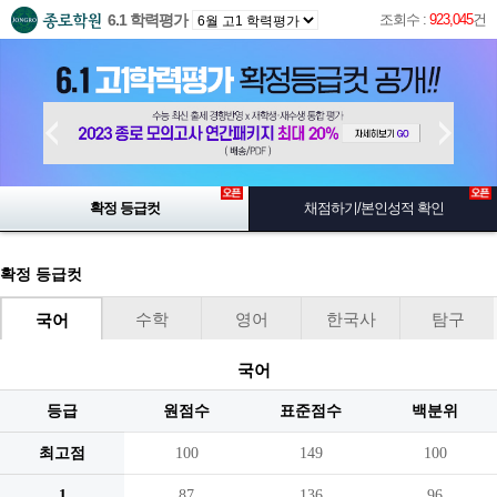
6.1 학력평가
조회수 :
923,045
건
확정 등급컷
채점하기/본인성적 확인
확정 등급컷
수학
영어
한국사
탐구
국어
국어
등급
원점수
표준점수
백분위
최고점
100
149
100
1
87
136
96