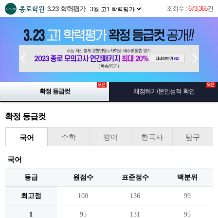
3.23 학력평가
조회수 :
673,365
건
확정 등급컷
채점하기/본인성적 확인
확정 등급컷
수학
영어
한국사
탐구
국어
국어
등급
원점수
표준점수
백분위
최고점
100
136
99
1
95
131
95