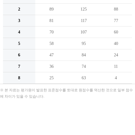
2
89
125
88
3
81
117
77
4
70
107
60
5
58
95
40
6
47
84
24
7
36
74
11
8
25
63
4
※ 본 자료는 평가원이 발표한 표준점수를 토대로 원점수를 역산한 것으로 일부 점수
에 차이가 있을 수 있습니다.