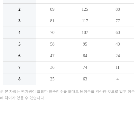
2
89
125
88
3
81
117
77
4
70
107
60
5
58
95
40
6
47
84
24
7
36
74
11
8
25
63
4
※ 본 자료는 평가원이 발표한 표준점수를 토대로 원점수를 역산한 것으로 일부 점수
에 차이가 있을 수 있습니다.