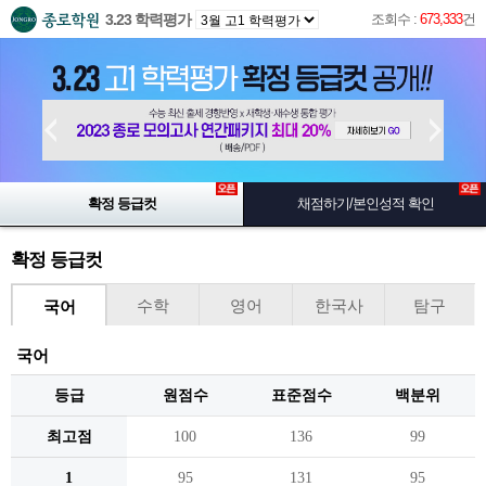
3.23 학력평가
조회수 :
673,333
건
확정 등급컷
채점하기/본인성적 확인
확정 등급컷
수학
영어
한국사
탐구
국어
국어
등급
원점수
표준점수
백분위
최고점
100
136
99
1
95
131
95