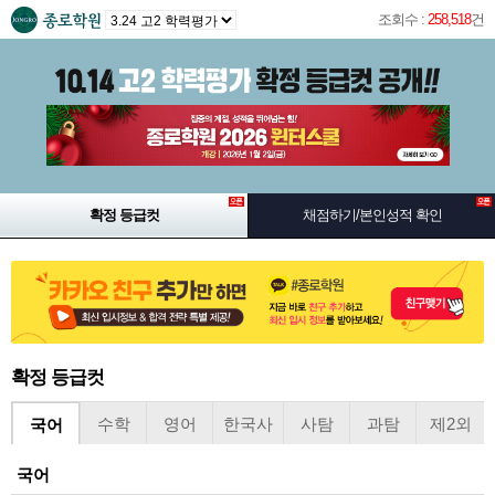
조회수 :
258,518
건
확정 등급컷
채점하기/본인성적 확인
확정 등급컷
수학
영어
한국사
사탐
과탐
제2외
국어
국어