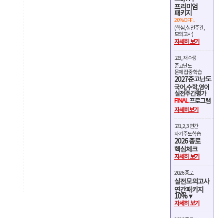
프리미엄
패키지
20%OFF ↓
(핵심,실전주간,
모의고사)
자세히 보기
고3, 재수생
준고난도
문제 집중 학습
2027준고난도
국어,수학,영어
실전주간평가
FINAL
프로그램
자세히보기
고1,2,3 연간
자기주도학습
2026 종로
핵심체크
자세히 보기
2026 종로
실전모의고사
연간패키지
10%▼
자세히 보기