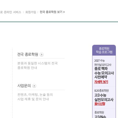
종로학원
학습 프로그램
2027 수능
본원과 동일한 시스템의 전국
파이널 모의고사
종로학원 안내
종로 핵파
수능 모의고사
사전예약
자세히 보기
8.20 종로학원
컨텐츠, 마케팅, 논술 등의
고3 수능
사업 제휴 및 문의 안내
실전모의고사
응시신청
종로학원
고3/N수