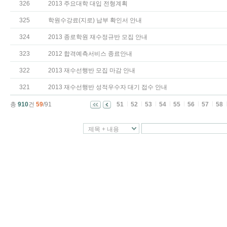
326
2013 주요대학 대입 전형계획
325
학원수강료(지로) 납부 확인서 안내
324
2013 종로학원 재수정규반 모집 안내
323
2012 합격예측서비스 종료안내
322
2013 재수선행반 모집 마감 안내
321
2013 재수선행반 성적우수자 대기 접수 안내
총
910
건
59
/91
51
52
53
54
55
56
57
58
제목 + 내용