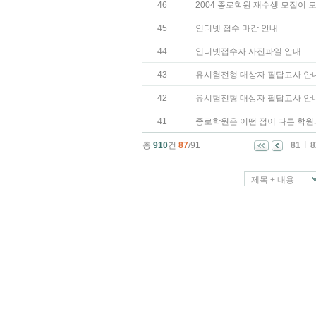
46
2004 종로학원 재수생 모집이 
45
인터넷 접수 마감 안내
44
인터넷접수자 사진파일 안내
43
유시험전형 대상자 필답고사 안
42
유시험전형 대상자 필답고사 안
41
종로학원은 어떤 점이 다른 학원
총
910
건
87
/91
81
8
제목 + 내용