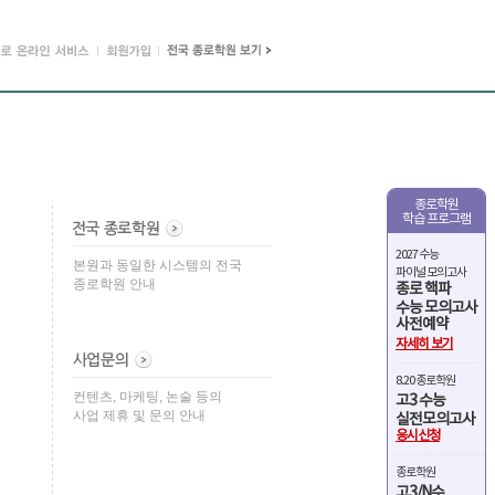
종로학원
학습 프로그램
2027 수능
본원과 동일한 시스템의 전국
파이널 모의고사
종로학원 안내
종로 핵파
수능 모의고사
사전예약
자세히 보기
8.20 종로학원
컨텐츠, 마케팅, 논술 등의
고3 수능
사업 제휴 및 문의 안내
실전모의고사
응시신청
종로학원
고3/N수