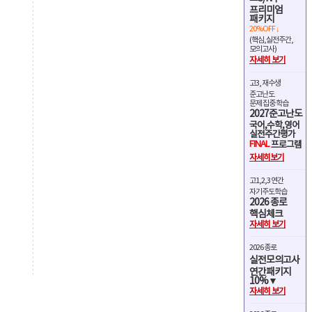
프리미엄
패키지
20%OFF ↓
(핵심,실전주간,
모의고사)
자세히 보기
고3, 재수생
준고난도
문제 집중 학습
2027준고난도
국어,수학,영어
실전주간평가
FINAL
프로그램
자세히보기
고1,2,3 연간
자기주도학습
2026 종로
핵심체크
자세히 보기
2026 종로
실전모의고사
연간패키지
10%▼
자세히 보기